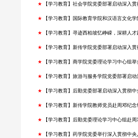
★
【学习教育】社会学院党委部署启动深入贯
★
【学习教育】国际教育学院和汉语言文化学
★
【学习教育】寻迹西柏坡忆峥嵘，深耕人才
★
【学习教育】新传学院党委部署启动深入贯
★
【学习教育】商学院党委理论学习中心组举
★
【学习教育】旅游与服务学院党委部署启动
★
【学习教育】后勤党委部署启动深入贯彻中
★
【学习教育】新传学院教师党员赴周邓纪念
★
【学习教育】后勤党委理论学习中心组赴周
★
【学习教育】药学院党委举行深入贯彻中央