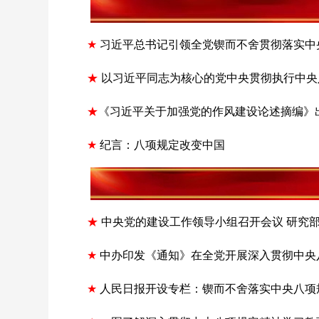
★
习近平总书记引领全党锲而不舍贯彻落实中
★
以习近平同志为核心的党中央贯彻执行中央
★
《习近平关于加强党的作风建设论述摘编》
★
纪言：八项规定改变中国
★
中央党的建设工作领导小组召开会议 研究
★
中办印发《通知》在全党开展深入贯彻中央
★
人民日报开设专栏：锲而不舍落实中央八项