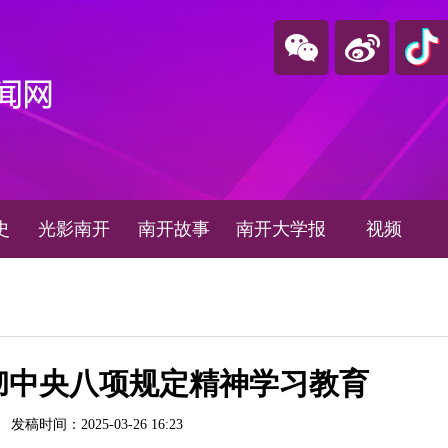
史
光影南开
南开故事
南开大学报
视频
彻中央八项规定精神学习教育
：
发稿时间：2025-03-26 16:23