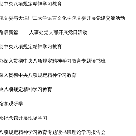
彻中央八项规定精神学习教育
院党委与天津理工大学语言文化学院党委开展党建交流活动
路启新篇 ——人事处党支部开展党日活动
彻中央八项规定精神学习教育
办深入贯彻中央八项规定精神学习教育专题读书班
深入贯彻中央八项规定精神学习教育
央八项规定精神学习教育
馆参观研学
邓纪念馆开展现场学习
八项规定精神学习教育专题读书班理论学习报告会