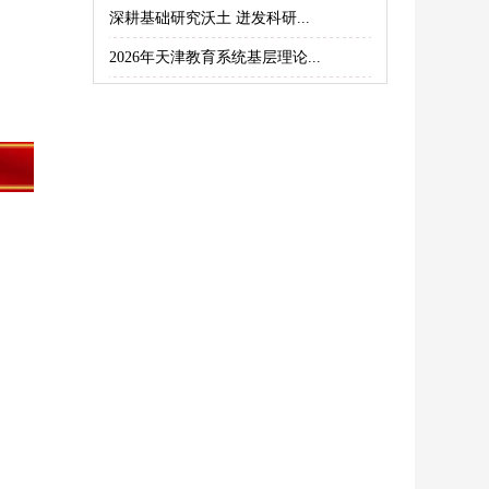
深耕基础研究沃土 迸发科研...
2026年天津教育系统基层理论...