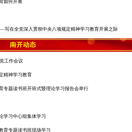
育如何开展
——写在全党深入贯彻中央八项规定精神学习教育开展之际​
治党工作会议
定精神学习教育
育专题读书班开班式暨理论学习报告会举行
论学习中心组集体学习
教育专题读书班现场学习