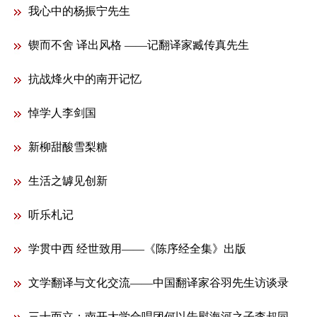
我心中的杨振宁先生
锲而不舍 译出风格 ——记翻译家臧传真先生
抗战烽火中的南开记忆
悼学人李剑国
新柳甜酸雪梨糖
生活之罅见创新
听乐札记
学贯中西 经世致用——《陈序经全集》出版
文学翻译与文化交流——中国翻译家谷羽先生访谈录
三十而立：南开大学合唱团何以告慰海河之子李叔同