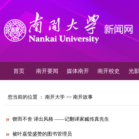
首页
南开要闻
媒体南开
南开校史
光
您当前的位置 ：
南开大学
>>
南开故事
锲而不舍 译出风格 ——记翻译家臧传真先生
被叶嘉莹盛赞的图书管理员