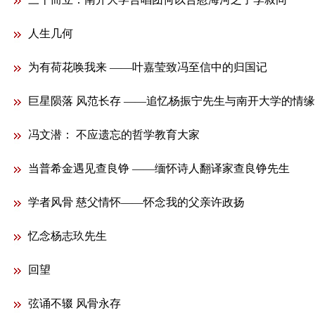
人生几何
为有荷花唤我来 ——叶嘉莹致冯至信中的归国记
巨星陨落 风范长存 ——追忆杨振宁先生与南开大学的情缘
冯文潜： 不应遗忘的哲学教育大家
当普希金遇见查良铮 ——缅怀诗人翻译家查良铮先生
学者风骨 慈父情怀——怀念我的父亲许政扬
忆念杨志玖先生
回望
弦诵不辍 风骨永存