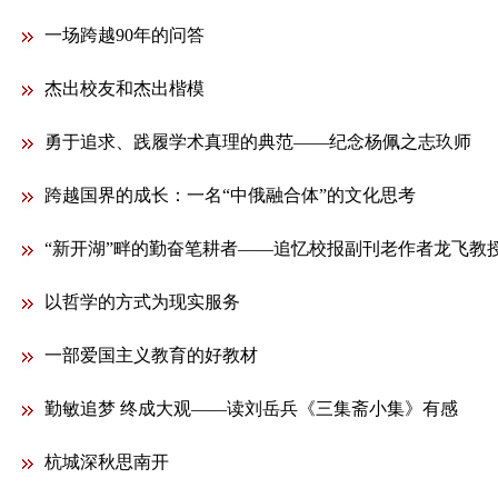
一场跨越90年的问答
杰出校友和杰出楷模
勇于追求、践履学术真理的典范——纪念杨佩之志玖师
跨越国界的成长：一名“中俄融合体”的文化思考
“新开湖”畔的勤奋笔耕者——追忆校报副刊老作者龙飞教
以哲学的方式为现实服务
一部爱国主义教育的好教材
勤敏追梦 终成大观——读刘岳兵《三集斋小集》有感
杭城深秋思南开