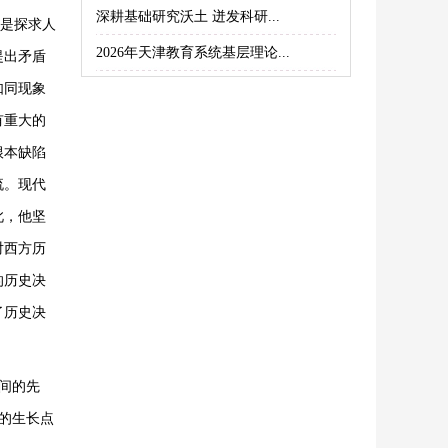
深耕基础研究沃土 迸发科研...
论是探求人
2026年天津教育系统基层理论...
提出矛盾
如同现象
有重大的
根本缺陷
流。现代
此，他坚
对西方历
的历史决
了历史决
时间的先
新的生长点