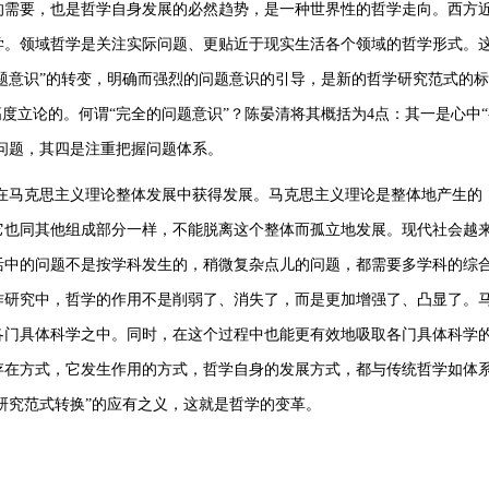
的需要，也是哲学自身发展的必然趋势，是一种世界性的哲学走向。西方
学。领域哲学是关注实际问题、更贴近于现实生活各个领域的哲学形式。
问题意识”的转变，明确而强烈的问题意识的引导，是新的哲学研究范式的
度立论的。何谓“完全的问题意识”？陈晏清将其概括为4点：其一是心中
的问题，其四是注重把握问题体系。
在马克思主义理论整体发展中获得发展。马克思主义理论是整体地产生的
它也同其他组成部分一样，不能脱离这个整体而孤立地发展。现代社会越
活中的问题不是按学科发生的，稍微复杂点儿的问题，都需要多学科的综
作研究中，哲学的作用不是削弱了、消失了，而是更加增强了、凸显了。
各门具体科学之中。同时，在这个过程中也能更有效地吸取各门具体科学
存在方式，它发生作用的方式，哲学自身的发展方式，都与传统哲学如体
学研究范式转换”的应有之义，这就是哲学的变革。