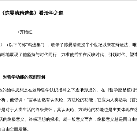
《陈晏清精选集》看治学之道
□ 齐艳红
选集》（以下简称“精选集”），收录了陈晏清教授半个世纪以来在辩证法、
清晰地展现了他坚持与时代同行，力求使哲学在反映时代、引领时代、塑
对哲学功能的深刻理解
他的治学思想是在这种哲学认识指导之下逐渐形成的。在《哲学应是植根
分析，他强调：“哲学固然有认识论、方法论的功能，它应为人类活动（首
应是对于人类生活的终极关怀，其认识论、方法论的功能也是主要体现在
生活的终极意义、终极理想的探求。就一般意义而言，终极意义总是同自由
的自由全面发展。