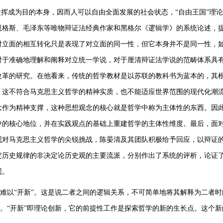
发挥成为目的本身，因而人可以自由全面发展的社会状态，“自由王国”理
恩格斯、毛泽东等唯物辩证法经典作家和黑格尔《逻辑学》的系统论述，
对立面的相互转化只是表现了对立面的同一性，但它本身并不是同一性，
对于准确地理解和阐释对立统一学说，对于厘清辩证法学说的范畴体系具
改革的研究。在他看来，传统的哲学教材是以苏联的教科书为蓝本的，其
。这不符合马克思主义哲学的精神实质，也不能适应世界范围的现代化潮
念作为精神支撑，这种思想观念的核心就是哲学中称为主体性的东西。因
中的核心地位，并在实践观点的基础上重建哲学的主体性维度。最后，面
观对马克思主义哲学的尖锐挑战，陈晏清及其团队积极给予回应，以辩证
定历史规律的非决定论历史观的主要流派，分别作出了系统的评析，论证
观。
本”则难以“开新”。这是说二者之间的逻辑关系，不可简单地将其解释为二者
的。“开新”即理论创新，它的前提性工作是探索哲学的新的生长点。这个