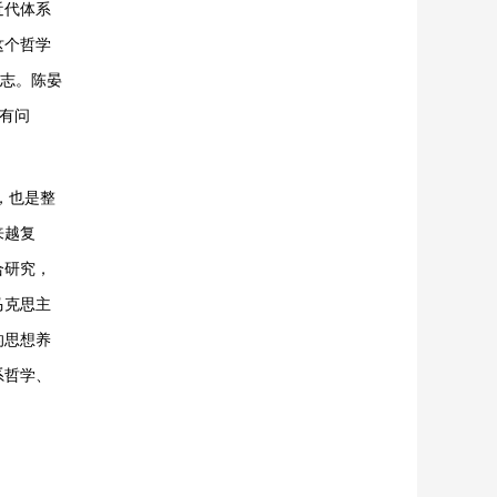
近代体系
这个哲学
标志。陈晏
“有问
，也是整
来越复
合研究，
马克思主
的思想养
系哲学、