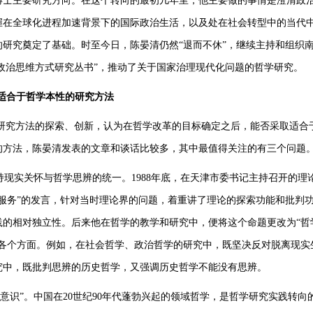
博士主要研究方向。在这个转向的最初几年里，他主要做的事情是澄清政
握在全球化进程加速背景下的国际政治生活，以及处在社会转型中的当代
研究奠定了基础。时至今日，陈晏清仍然“退而不休”，继续主持和组织
代政治思维方式研究丛书”，推动了关于国家治理现代化问题的哲学研究。
适合于哲学本性的研究方法
研究方法的探索、创新，认为在哲学改革的目标确定之后，能否采取适合
的方法，陈晏清发表的文章和谈话比较多，其中最值得关注的有三个问题
持现实关怀与哲学思辨的统一。1988年底，在天津市委书记主持召开的理
服务”的发言，针对当时理论界的问题，着重讲了理论的探索功能和批判
践的相对独立性。后来他在哲学的教学和研究中，便将这个命题更改为“哲
的各个方面。例如，在社会哲学、政治哲学的研究中，既坚决反对脱离现实
究中，既批判思辨的历史哲学，又强调历史哲学不能没有思辨。
意识”。中国在20世纪90年代蓬勃兴起的领域哲学，是哲学研究实践转向