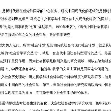
，是新时代新征程党和国家的中心任务。研究中国现代化的逻辑便是新时
家社科规划重点项目“马克思主义哲学与中国社会主义现代化建设”的同时
”为题的国家教委“七五”规划项目。1990年出版的《当代中国社会哲学
启了持续40年之久的社会哲学、政治哲学研究。
型为切入点的。所谓“社会转型”是指由传统社会向现代社会转型，就是从
晏清主编的“社会哲学研究丛书”，就是一套当代中国社会转型理论的丛书。陈
换起到了重要作用，因为社会哲学是刚刚兴起的研究领域，所以在诸如社
题上，学界还存有争议。“精选集”收录的文章主要就是回应这些问题的
主义社会历史理论中历史哲学和社会哲学两个哲学维度的区别和联系，这
须建立中国自己的社会哲学；第三，当前社会哲学的研究应当以当代中国
坚持以现实问题为导向，不可急于建立社会哲学的理论体系。
，陈晏清根据当时社会生活的变化，决定把社会哲学的研究收缩、集中到政