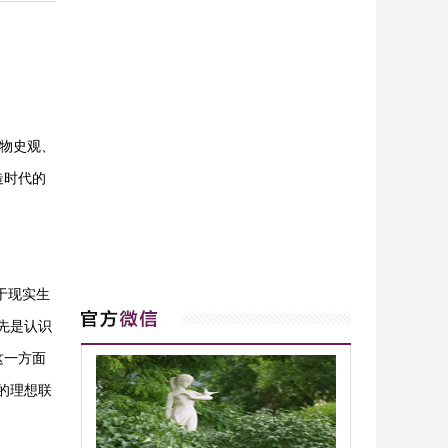
唯物史观、
造时代的
于现实生
先是认识
这一方面
的理想联