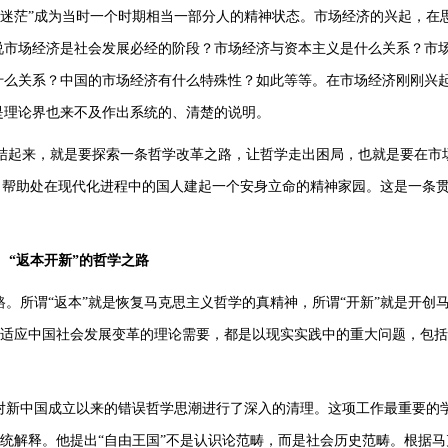
念迷茫”成为当时一个时期相当一部分人的精神状态。市场经济的兴起，在
说市场经济是社会发展必经的阶段？市场经济与资本主义是什么关系？市
什么关系？中国的市场经济有什么特殊性？如此等等。在市场经济刚刚兴
是理论界也来不及作出系统的、清楚的说明。
结起来，就是要探索一条哲学改革之路，让哲学走出困局，也就是要在市
，帮助处在现代化进程中的国人建起一个安身立命的精神家园。这是一条
“返本开新”的哲学之路
路。所谓“返本”就是恢复马克思主义哲学的真精神，所谓“开新”就是开创
力图适应中国社会发展变革的理论需要，都是以现实实践中的重大问题，包
他对新中国成立以来的错误哲学思潮进行了深入的清理。这项工作最重要的
传统解释。他提出“自由王国”不是认识论范畴，而是社会历史范畴。根据