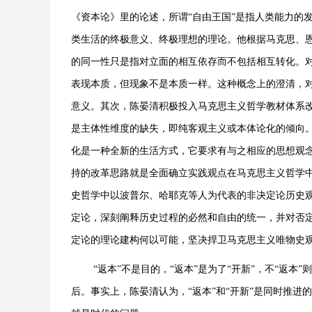
《资本论》里的论述，所谓“自由王国”是指人类能力的
类生活的终极意义、终极理想的理论。他根据马克思、
的同一性只是指对立面的相互依存而不包括相互转化。
表现本质，但现象不是本质一样。这种概念上的澄清，
意义。其次，陈晏清积极投入马克思主义哲学教材体系
是主体性维度的缺失，即纯客观主义或本体论化的倾向
化是一种全新的生活方式，它要求有与之相应的思想观
持的改革思路就是全面确立实践观点在马克思主义哲学
史哲学中以波普尔、哈耶克等人为代表的非决定论历史
定论，深刻阐释历史过程的必然和自由的统一，并对否
定论的理论建构何以可能，坚决捍卫马克思主义唯物史
“返本”不是目的，“返本”是为了“开新”，不“返
后。事实上，陈晏清认为，“返本”和“开新”是同时推进