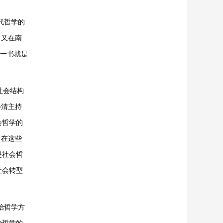
代哲学的
，又在南
》一书就是
社会结构
晏清主持
会哲学的
。在这些
是社会哲
社会转型
治哲学方