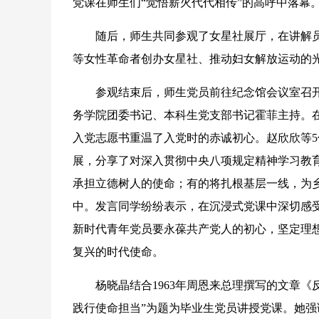
党课在师生们“觉悟薪火代代相传”的高呼中落幕
随后，师生共同参观了女星社展厅，在讲解员
等女性革命者创办女星社、推动妇女解放运动的
参观结束后，师生党员前往纪念馆会议室召开了
务学院团委书记、本科生党支部书记霍菲主持。在
入党志愿书重温了入党时的赤诚初心。赵欣欣等
展，分享了对深入贯彻中央八项规定精神学习教
承担立德树人的使命；有的将扎根基层一线，为
中。发言同学纷纷表示，在沉浸式党课中深切感
新时代青年党员要永葆共产党人的初心，坚定理
复兴的时代使命。
杨晓晶结合1963年周恩来总理撰写的文章《反
践行使命担当”为题为毕业生党员讲授党课。她强