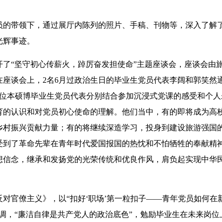
。
的带领下，通过展厅内陈列的照片、手稿、刊物等，深入了解
光辉事迹。
“坚守初心传薪火，踔厉奋发担使命”主题座谈会，座谈会由
座谈会上，2名6月过政治生日的毕业生党员代表李阔和郭笑然
5位本硕博毕业生党员代表分别结合参加沉浸式党课的感受和个人
育的认识和对党员初心使命的理解。他们当中，有的即将成为高
乡村振兴贡献力量；有的将继续深造学习，投身到建设旅游强国
受到了革命先辈在青年时代爱国报国的热忱和不怕牺牲的奉献精
想信念，继承和发扬党的光荣传统和优良作风，肩负起实现中华
对官僚主义》，以“扣好‘职场’第一粒扣子——青年党员如何在
调，“廉洁自律是共产党人的政治底色”，勉励毕业生在未来岗位