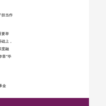
于担当作
重要举
基础上，
深度融
华章”毕
承金