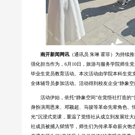
南开新闻网讯
（通讯员 朱琳 霍菲）为持续
强化担当作为，6月10日，旅游与服务学院师生
毕业生党员教育活动。本次活动由学院本科生党
全体辅导员参加活动。活动得到校友企业“静象空
活动伊始，依托“静象空间”在觉悟社打造的“觉
身扮演周恩来、邓颖超、马骏等革命先辈角色、情
光”沉浸式党课，重温了觉悟社从成立到发展壮
社成员被捕入狱情节，师生们为传承革命薪火饱含深