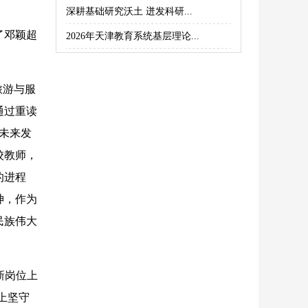
深耕基础研究沃土 迸发科研...
了邓颖超
2026年天津教育系统基层理论...
旅游与服
通过重读
未来发
校教师，
的进程
神，作为
民族伟大
新岗位上
上坚守