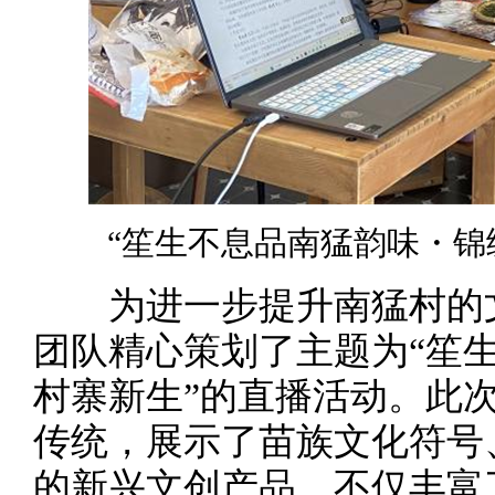
“笙生不息品南猛韵味・锦
为进一步提升南猛村的文
团队精心策划了主题为“笙
村寨新生”的直播活动。此
传统，展示了苗族文化符号
的新兴文创产品，不仅丰富