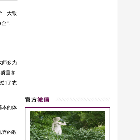
学—大致
金”、
教师多为
学质量参
增加了农
基本的体
优秀的教