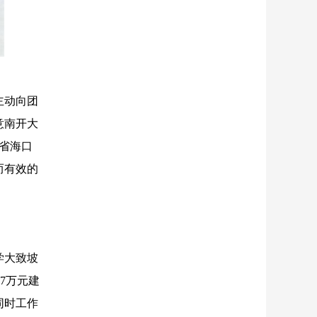
主动向团
意南开大
南省海口
而有效的
学大致坡
7万元建
同时工作