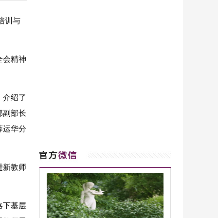
培训与
全会精神
，介绍了
部副部长
薛运华分
进新教师
略下基层