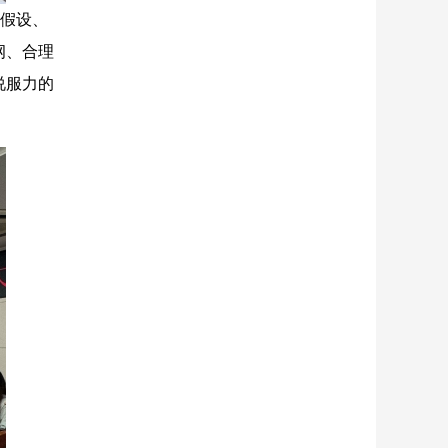
假设、
纲、合理
说服力的