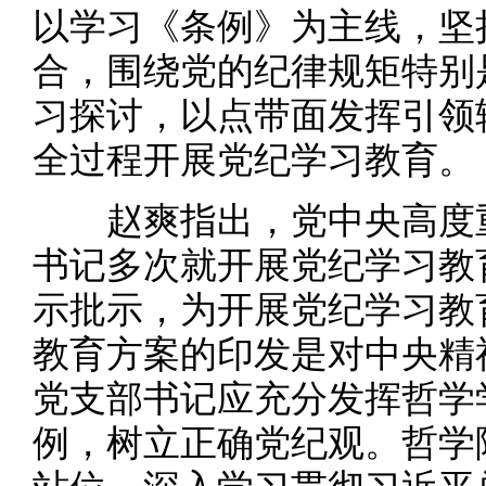
以学习《条例》为主线，坚
合，围绕党的纪律规矩特别
习探讨，以点带面发挥引领
全过程开展党纪学习教育。
赵爽指出，党中央高度重
书记多次就开展党纪学习教
示批示，为开展党纪学习教
教育方案的印发是对中央精
党支部书记应充分发挥哲学
例，树立正确党纪观。哲学