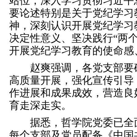
站位，深入学习贯彻习近平
要论述特别是关于党纪学习
神，深刻认识开展党纪学习
决定性意义、坚决践行“两
开展党纪学习教育的使命感
赵爽强调，各党支部要确
高质量开展，强化宣传引导
作进展和成果成效，营造良
育走深走实。
据悉，哲学院党委已全面
每个支部及党员配备《中国