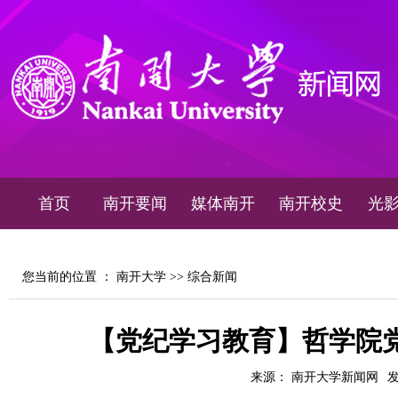
首页
南开要闻
媒体南开
南开校史
光
您当前的位置 ：
南开大学
>>
综合新闻
【党纪学习教育】哲学院
来源： 南开大学新闻网
发