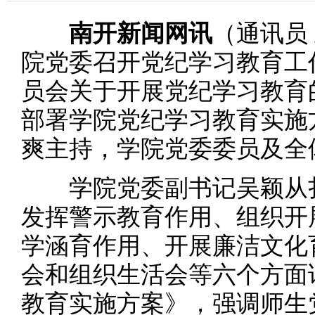
南开新闻网讯
（通讯员
院党委召开党纪学习教育工
员会关于开展党纪学习教育
部署学院党纪学习教育实施
爽主持，学院党委委员及全
学院党委副书记吴颖从扎
发挥警示教育作用、组织开
学涵育作用、开展廉洁文化
会和组织生活会等六个方面
教育实施方案》，强调师生