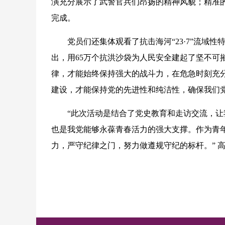
演充分展示了武警官兵们昂扬的精神风貌；精准
完成。
党员们还集体观看了抗击海河“23·7”流域性特
出，用65万个抗洪沙袋为人民安全建起了坚不可
律，才能始终保持强大的战斗力，在危急时刻充
建设，才能保持党的先进性和纯洁性，确保我们
“此次活动是结合了党史教育和走访交流，让我
也是我党能够永葆青春活力的强大支撑。作为青
力，严守纪律之门，努力做遵规守纪的标杆。” 