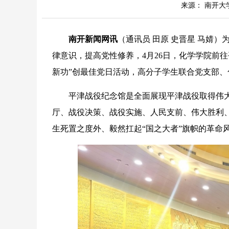
来源： 南开大
南开新闻网讯
（通讯员 田原 史晋星 马婧
律意识，提高党性修养，4月26日，化学学院前
新功”创最佳党日活动，高分子学生联合党支部
平津战役纪念馆是全面展现平津战役取得伟大
厅、战役决策、战役实施、人民支前、伟大胜利
生死置之度外、毅然扛起“国之大者”旗帜的革命