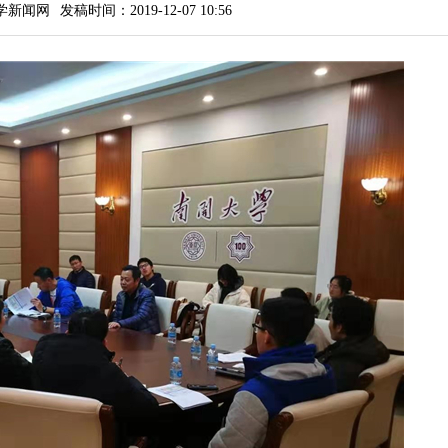
学新闻网
发稿时间：2019-12-07 10:56