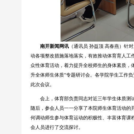
南开新闻网讯
（通讯员 孙益顶 高春燕）针
动各项整改措施落地落实，有效推动体育育人工
众性体育活动，着力提升全校师生的身体素质，体
升全体师生体质”专题研讨会。各学院学生工作
此次会议。
会上，体育部负责同志对近三年学生体质测试
随后，参会人员一一分享了本院师生体育活动的
何调动师生参与体育运动的积极性、丰富体育课
会人员进行了交流探讨。