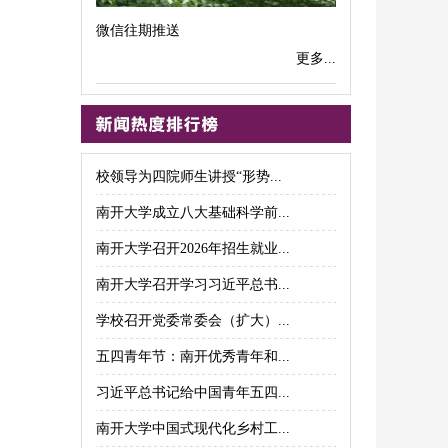
微信往期推送
更多...
校领导为四院师生讲授“形势...
南开大学成立八大基础科学前...
南开大学召开2026年招生就业...
南开大学召开学习习近平总书...
学校召开党委常委会（扩大）...
五四青年节：南开优秀青年和...
习近平总书记给中国青年五四...
南开大学中国式现代化乡村工...