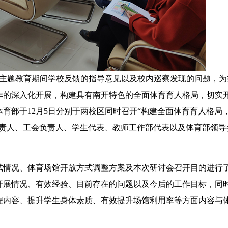
对主题教育期间学校反馈的指导意见以及校内巡察发现的问题，为
作的深入化开展，构建具有南开特色的全面体育育人格局，切实
育部于12月5日分别于两校区同时召开“构建全面体育育人格局
负责人、工会负责人、学生代表、教师工作部代表以及体育部领导
情况、体育场馆开放方式调整方案及本次研讨会召开目的进行
开展情况、有效经验、目前存在的问题以及今后的工作目标，同
程内容、提升学生身体素质、有效提升场馆利用率等方面内容与