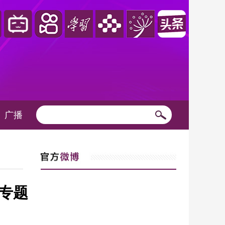
广播
专题