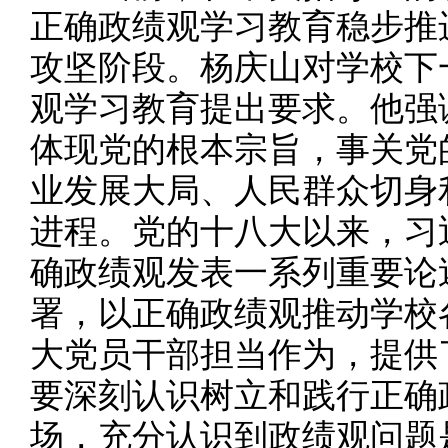
正确政绩观学习教育稳步推
攻坚阶段。杨庆山对学校下
观学习教育提出要求。他强
体现党的根本宗旨，事关党
业发展大局、人民群众切身
进程。党的十八大以来，习
确政绩观发表一系列重要论
署，以正确政绩观推动学校
大党员干部担当作为，提供
要深刻认识树立和践行正确
场，充分认识到政绩观问题