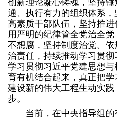
创新理论凝心铸魂，坚持锤
通、执行有力的组织体系，
高素质干部队伍，坚持推进
用严明的纪律管全党治全党
不想腐，坚持制度治党、依
治责任，持续推动学习贯彻
学习贯彻习近平党建思想与
育有机结合起来，真正把学
建设新的伟大工程生动实践
步。
当前，在中央指导组的有