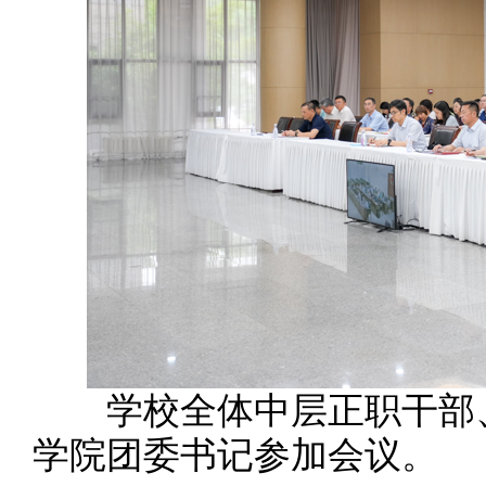
学校全体中层正职干部、
学院团委书记参加会议。