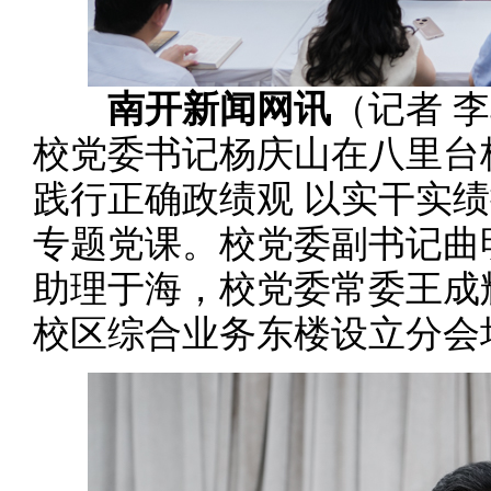
南开新闻网讯
（记者 李
校党委书记杨庆山在八里台
践行正确政绩观 以实干实
专题党课。校党委副书记曲
助理于海，校党委常委王成
校区综合业务东楼设立分会