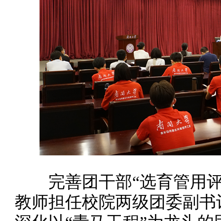
完善团干部“选育管用评”
教师担任校院两级团委副书记