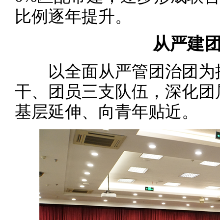
比例逐年提升。
从严建团
以全面从严管团治团为抓
干、团员三支队伍，深化团
基层延伸、向青年贴近。