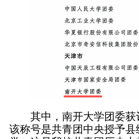
其中，南开大学团委获评
该称号是共青团中央授予县