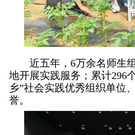
近五年，6万余名师生组建
地开展实践服务；累计296
乡”社会实践优秀组织单位
誉。