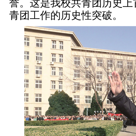
誉。这是我校共青团历史上
青团工作的历史性突破。