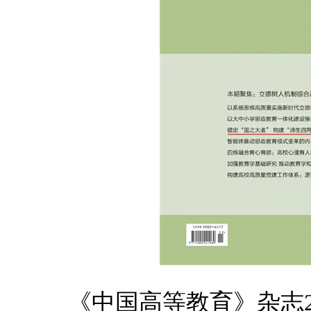
《中国高等教育》杂志20