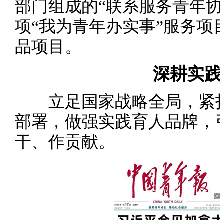
部门组成的“联系服务青年
项“我为青年办实事”服务项
品项目。
深耕实践
立足国家战略全局，紧扣
部署，做强实践育人品牌，
干、作贡献。