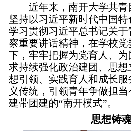
近年来，南开大学共青团
坚持以习近平新时代中国特
学习贯彻习近平总书记关于
察重要讲话精神，在学校党
下，牢牢把握为党育人、为
求持续强化政治建团、思想
想引领、实践育人和成长服
义传统，引领青年争做担当
建带团建的“南开模式”。
思想铸魂