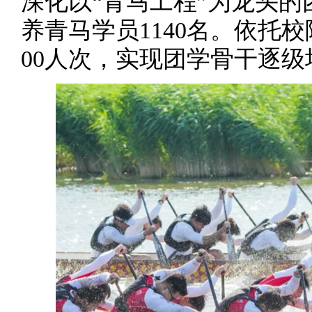
深化以“青马工程”为龙头的
养青马学员1140名。依托
00人次，实现团学骨干逐