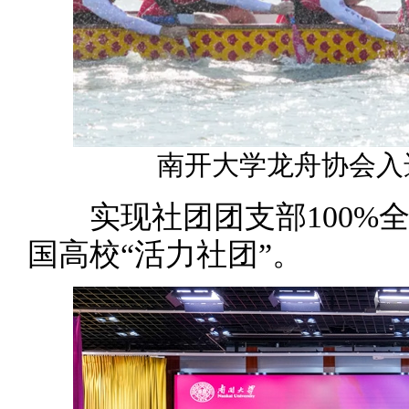
南开大学龙舟协会入
实现社团团支部100%全
国高校“活力社团”。