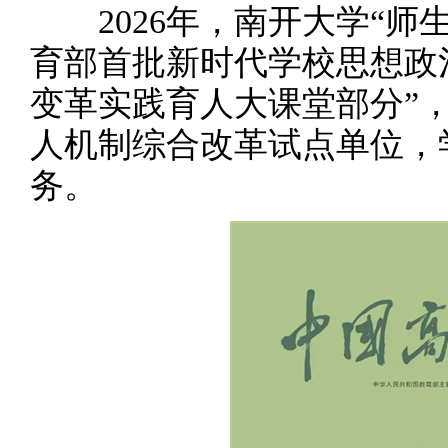
2026年，南开大学“师
育部首批新时代学校思想政
变革实践育人大课堂部分”
人机制综合改革试点单位，
务。