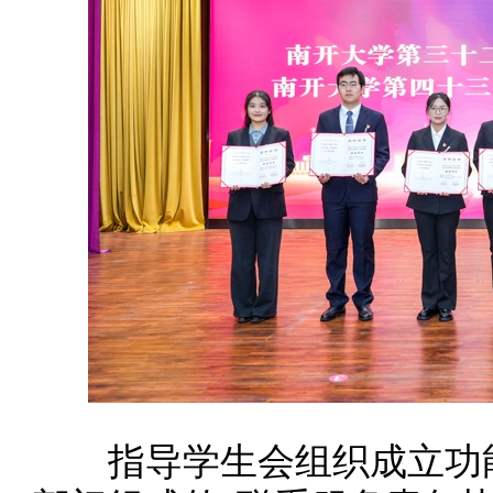
指导学生会组织成立功能