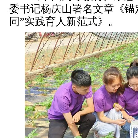
委书记杨庆山署名文章《锚定
同”实践育人新范式》。