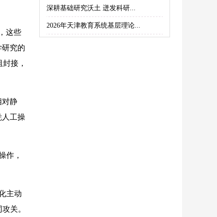
深耕基础研究沃土 迸发科研...
2026年天津教育系统基层理论...
，这些
学研究的
阻封接，
相对静
凭人工操
操作，
化主动
同攻关。