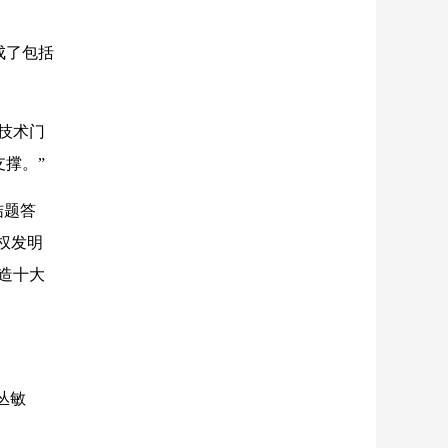
成了包括
技术门
撑。”
结题答
权发明
制造十大
丛敏