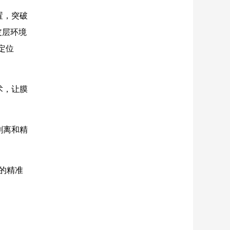
置，突破
皮层环境
定位
术，让膜
剥离和精
的精准