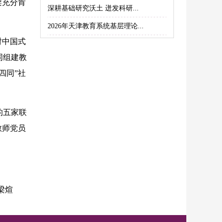
架充分肯
深耕基础研究沃土 迸发科研...
2026年天津教育系统基层理论...
对中国式
同组建教
四同”社
的五家联
教师党员
梁煊