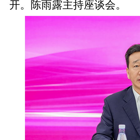
开。陈雨露主持座谈会。