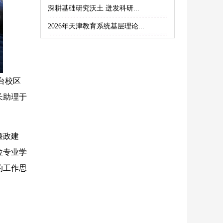
深耕基础研究沃土 迸发科研...
2026年天津教育系统基层理论...
台校区
长助理于
廉政建
位专业学
的工作思