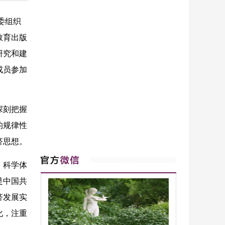
委组织
教育出版
研究和建
成员参加
深刻把握
的规律性
济思想。
、科学体
是中国共
济发展实
化，注重