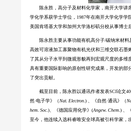
陈永胜，高分子及材料化学家，南开大学讲席教授
学化学系获学士学位，1987年在南开大学化学学
美国肯塔基大学和加州大学洛杉矶分校从事博士后
陈永胜主要从事功能有机高分子/碳纳米材料及其
高效可溶液加工寡聚物有机光伏和三维交联石墨
了其从分子水平到微观形貌再到宏观尺度的多维
具有重要国际影响的原创性研究成果，开发的部
了突出贡献。
截至目前，陈永胜以通讯作者发表SCI论文40
然·电子学》（
Nat. Electron
.) 、《自然·通讯》（
N
hem. Soc.
)、《德国应用化学》(
Angew. Chem.
) 
至今，他连续入选科睿唯安全球高被引科学家，出