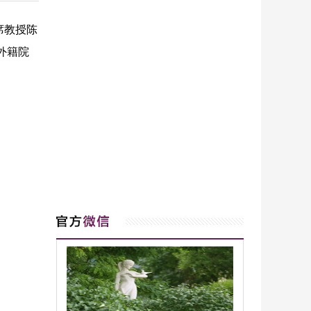
席教授陈
院外籍院