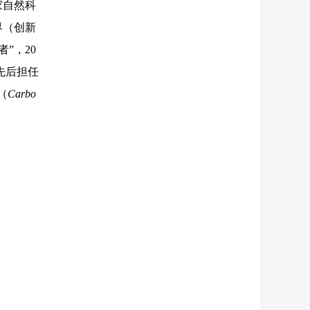
家自然科
界（创新
”，20
先后担任
（
Carbo