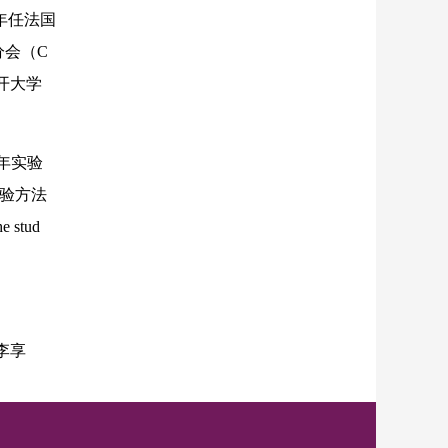
3年任法国
分会（C
南开大学
年实验
实验方法
 stud
李享