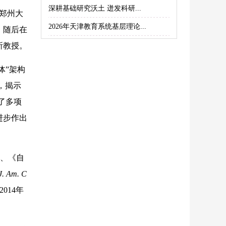
深耕基础研究沃土 迸发科研...
在郑州大
2026年天津教育系统基层理论...
，随后在
所教授。
体”架构
，揭示
了多项
进步作出
)、《自
J. Am. C
2014年