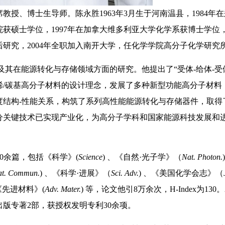
、博士生导师。陈永胜1963年3月生于河南温县，1984年
院获硕士学位，1997年在加拿大维多利亚大学化学系获博士学位
研究，2004年全职加入南开大学，任化学学院高分子化学研究
在能源转化与存储领域方面的研究。他提出了“受体-给体-受
烯/碳基高分子材料的设计理念，发展了多种新型功能高分子材料
度结构-性能关系，构筑了系列高性能能源转化与存储器件，取得
分关键技术已实现产业化，为高分子学科和国家能源科技发展和
0余篇，包括《科学》(
Science
) 、《自然·光子学》（
Nat. Photon.
at. Commun.
) 、《科学·进展》（
Sci. Adv.
) 、《美国化学会志》（
、《先进材料》(
Adv. Mater.
) 等，论文他引8万余次，H-Index为130。
版专著2部，获授权发明专利30余项。