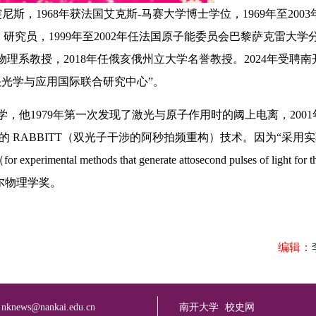
斯，1968年获法国艾克斯-马赛大学博士学位，1969年至200
y）研究员，1999年至2002年任法国原子能委员会巴黎萨克雷大学
大学物理系教授，2018年任俄亥俄州立大学名誉教授。2024年受聘
快光学与应用国际联合研究中心”。
他1979年第一次发现了激光与原子作用时的阈上电离，2001
的 RABBITT（双光子干涉的阿秒拍频重构）技术。因为“采用
thods that generate attosecond pulses of light for the
获得诺贝尔物理学奖。
编辑：
：
nknews@nankai.edu.cn
南开大学
校史网