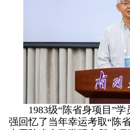
1983级“陈省身项目”
强回忆了当年幸运考取“陈