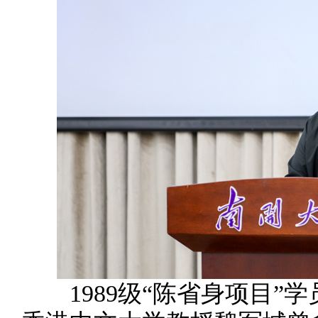
1989级“陈省身项目”