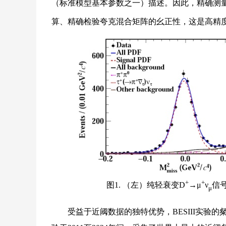
（标准模型基本参数之一）描述。因此，精确测量
算、精确检验夸克混合矩阵的幺正性，这是高精
+
+
图1. （左）纯轻衰变D
→μ
ν
信
μ
受益于近阈数据的独特优势，BESIII实验的粲