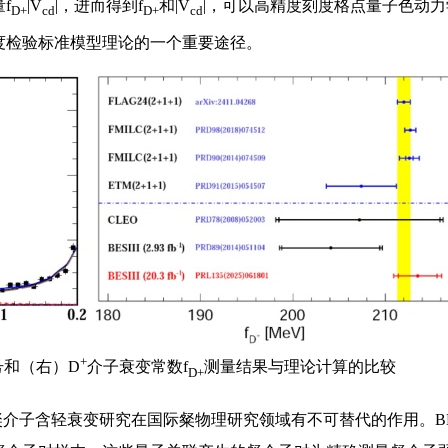
f
|V
|，进而得到f
和|V
|，可以高精度刻度格点量子色动
D+
cd
D+
cd
度检验标准模型理论的一个重要途径。
+
号和（右）D
介子衰变常数f
测量结果与理论计算的比较
D+
介子含轻衰变研究在国际粲物理研究领域有不可替代的作用。BES