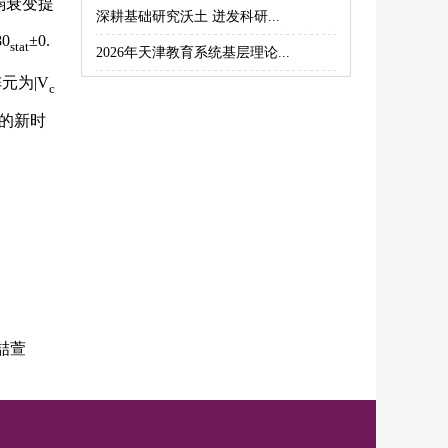
弱衰变提
深耕基础研究沃土 迸发科研...
0
±0.
stat
2026年天津教育系统基层理论...
阵元为|V
c
验的新时
喆萱