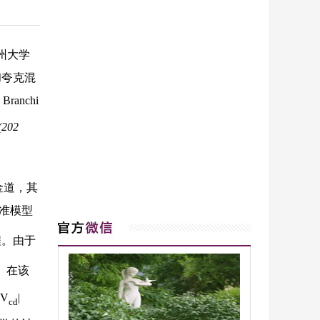
州大学
和夸克混
anchi
(202
金道，其
标准模型
程。由于
。在该
V
|
cd