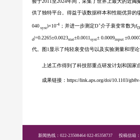
验于2011至2024年间，采集了世界上最大的
供了独特平台。得益于该数据样本和性能优异的缪子
-4
+
040
)×10
；并进一步测定D
介子衰变常数为f
syst
D
|=0.2265±0.0023
±0.0011
± 0.0009
±0.000
d
stat
syst
input
代。图1显示了纯轻衰变信号以及实验测量和理论
上述工作得到了科技部重点研发计划和国家自
成果链接：
https://link.aps.org/doi/10.1103/gb8v
新闻热线：022-23508464 022-85358737
投稿信箱