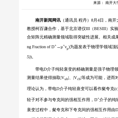
来源： 南开大
南开新闻网讯
（通讯员 程丹）8月4日，南
教授柯百谦合作，基于北京谱仪III（BESII
合矩阵元精确测量领域取得突破性进展。相关成果以“带电D介子纯轻
+
+
ng Fraction of D
→μ
ν
)为题发表于物理学领域顶
μ
5)
)。
带电D介子纯轻衰变的精确测量是强子物理领域
测量结果使得抽取|V
|、|V
|等成为可能，进而
ub
cb
理论认为，带电D介子纯轻衰变可以看作粲夸克(c
+
轻子对不参与夸克间的强相互作用，D
介子的纯
衰变过程中，粲夸克和下夸克间的强相互作用由