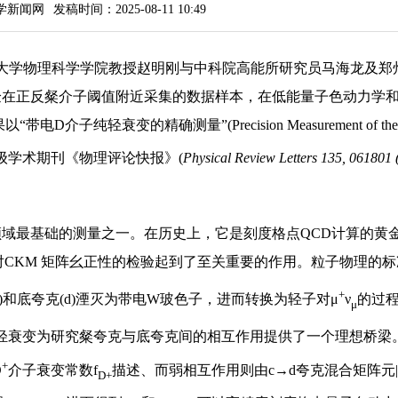
学新闻网
发稿时间：2025-08-11 10:49
开大学物理科学学院教授赵明刚与中科院高能所研究员马海龙及郑
I）实验在正反粲介子阈值附近采集的数据样本，在低能量子色动力学
衰变的精确测量”(Precision Measurement of the Br
级学术期刊《物理评论快报》(
Physical Review Letters 135, 061801 
最基础的测量之一。在历史上，它是刻度格点QCD计算的黄
对CKM 矩阵幺正性的检验起到了至关重要的作用。粒子物理的
+
)和底夸克(d)湮灭为带电W玻色子，进而转换为轻子对μ
ν
的过
μ
轻衰变为研究粲夸克与底夸克间的相互作用提供了一个理想桥梁
+
D
介子衰变常数f
描述、而弱相互作用则由c→d夸克混合矩阵元|
D+