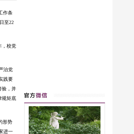
工作条
日至22
非，校党
严治党
实践要
考验，并
律规矩底
的形势
家进一