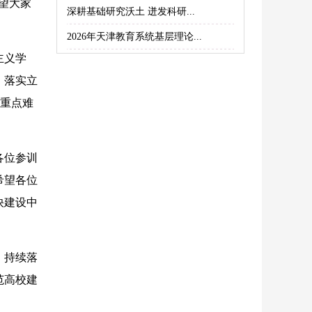
望大家
深耕基础研究沃土 迸发科研...
。
2026年天津教育系统基层理论...
主义学
，落实立
的重点难
各位参训
希望各位
快建设中
、持续落
范高校建