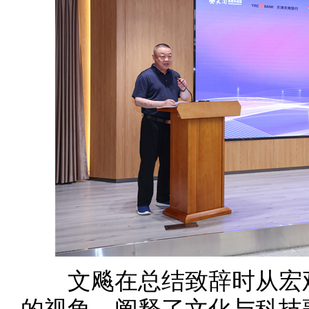
文飚在总结致辞时从宏观