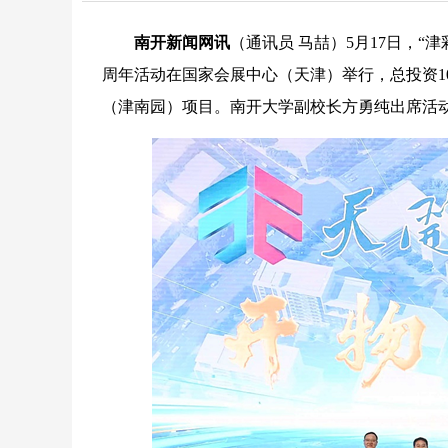
南开新闻网讯
（通讯员 马喆）5月17日，“
周年活动在国家会展中心（天津）举行，总投资10
（津南园）项目。南开大学副校长方勇纯出席活