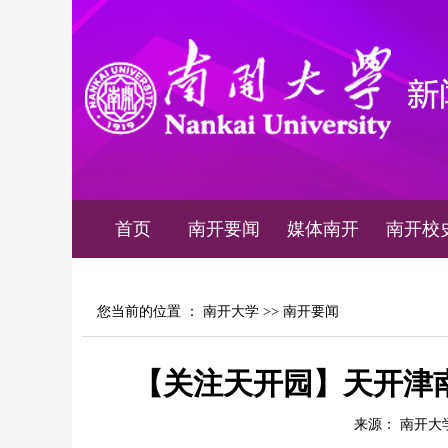
首页
南开要闻
媒体南开
南开校
您当前的位置 ：
南开大学
>>
南开要闻
【关注天开园】天开津南
来源： 南开大