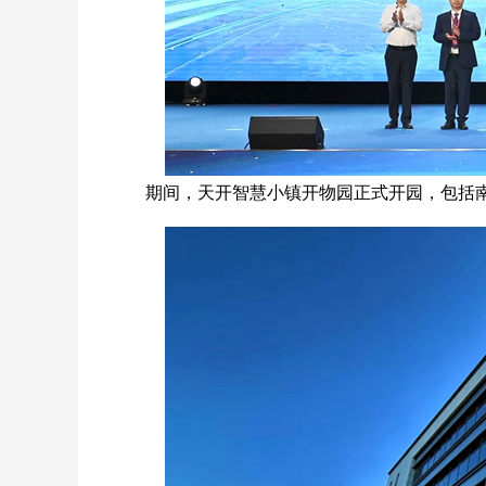
期间，天开智慧小镇开物园正式开园，包括南