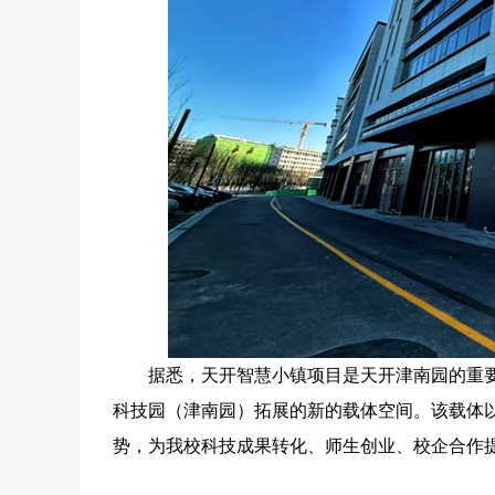
据悉，天开智慧小镇项目是天开津南园的重要创
科技园（津南园）拓展的新的载体空间。该载体以
势，为我校科技成果转化、师生创业、校企合作