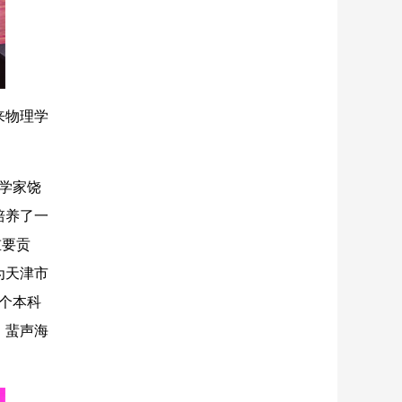
来物理学
理学家饶
培养了一
重要贡
为天津市
个本科
，蜚声海