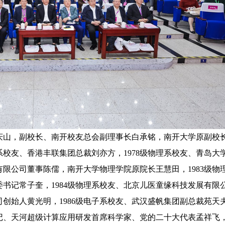
山，副校长、南开校友总会副理事长白承铭，南开大学原副校
系校友、香港丰联集团总裁刘亦方，1978级物理系校友、青岛大
有限公司董事陈儒，南开大学物理学院原院长王慧田，1983级物
书记常子奎，1984级物理系校友、北京儿医童缘科技发展有限
始人黄光明，1986级电子系校友、武汉盛帆集团副总裁苑天夫，
、天河超级计算应用研发首席科学家、党的二十大代表孟祥飞，1