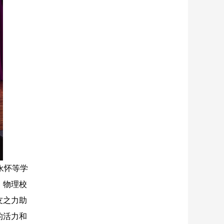
永怀等学
。物理校
友之力助
的活力和