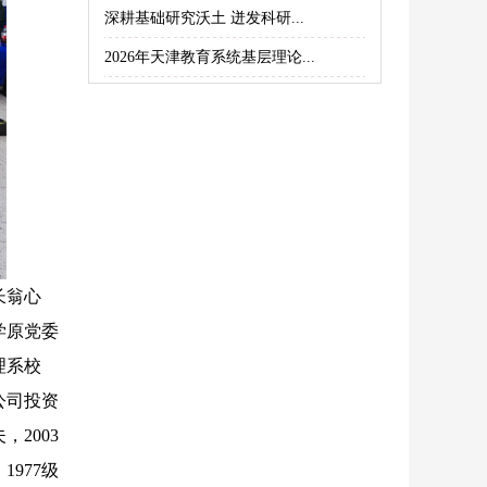
深耕基础研究沃土 迸发科研...
2026年天津教育系统基层理论...
长翁心
学原党委
理系校
公司投资
2003
977级