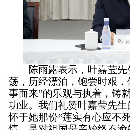
陈雨露表示，叶嘉莹先生
荡，历经漂泊，饱尝时艰，
事而来”的乐观与执着，铸
功业。我们礼赞叶嘉莹先生
怀于她那份“莲实有心应不
情，是对祖国母亲始终不渝