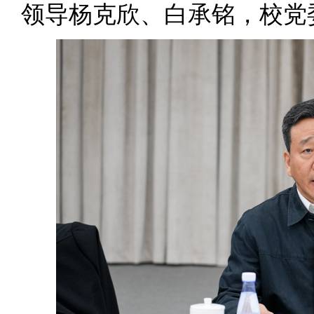
领导杨克欣、白承铭，校党