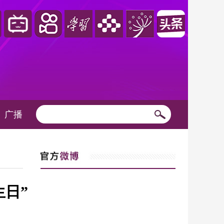
广播
日”