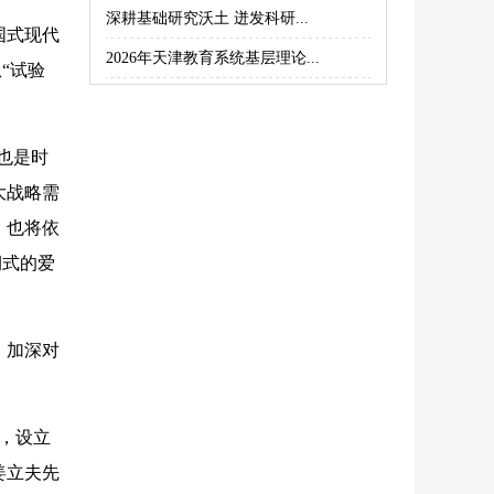
深耕基础研究沃土 迸发科研...
国式现代
2026年天津教育系统基层理论...
“试验
也是时
大战略需
，也将依
润式的爱
，加深对
，设立
姜立夫先