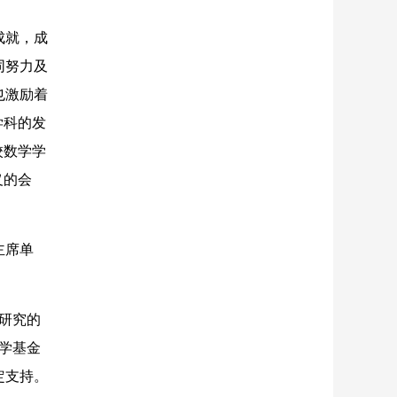
成就，成
同努力及
也激励着
学科的发
校数学学
义的会
主席单
研究的
科学基金
定支持。