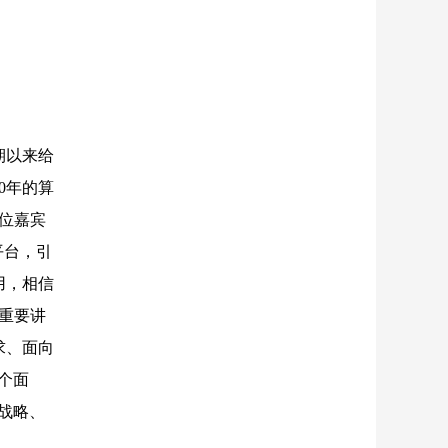
期以来给
0年的算
位嘉宾
平台，引
用，相信
重要讲
求、面向
个面
战略、