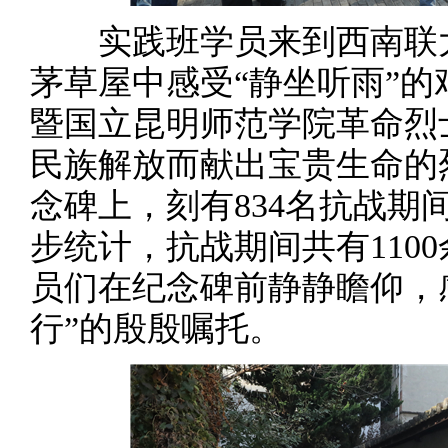
实践班学员来到西南联大
茅草屋中感受“静坐听雨”
暨国立昆明师范学院革命烈
民族解放而献出宝贵生命的
念碑上，刻有834名抗战期
步统计，抗战期间共有110
员们在纪念碑前静静瞻仰，
行”的殷殷嘱托。