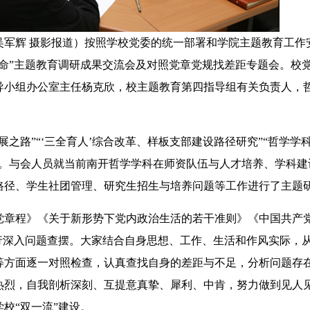
者 吴军辉 摄影报道）按照学校党委的统一部署和学院主题教育工作
使命”主题教育调研成果交流会及对照党章党规找差距专题会。校
导小组办公室主任杨克欣，校主题教育第四指导组有关负责人，
路”“‘三全育人’综合改革、样板支部建设路径研究”“哲学学
流。与会人员就当前南开哲学学科在师资队伍与人才培养、学科建
路径、学生社团管理、研究生招生与培养问题等工作进行了主题
章程》《关于新形势下党内政治生活的若干准则》《中国共产
进行深入问题查摆。大家结合自身思想、工作、生活和作风实际，
等方面逐一对照检查，认真查找自身的差距与不足，分析问题存
热烈，自我剖析深刻、互提意真挚、犀利、中肯，努力做到见人
校“双一流”建设。