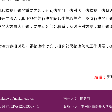
和检视问题的重要内容，达到边学习、边对照、边检视、边整
研开展深入，真正抓住并解决学院师生关心关注、亟待解决的问
设的大方向大问题，要主动各部处联系，商讨应对方案；将问题
治方案研讨及问题整改推动会，研究部署整改落实工作进展，
编辑：
吴
：
nknews@nankai.edu.cn
南开大学
校史网
2014 津ICP备12003308号-1
版权声明：本网站由南开大学