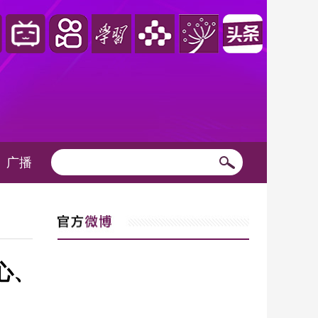
广播
心、