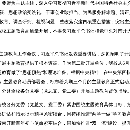
要聚焦主题主线，深入学习贯彻习近平新时代中国特色社会主
收获、思想政治受洗礼、干事创业敢担当、为民服务解难题、清正
习教育、调查研究、检视问题、整改落实这四项重点措施；突出主
我校主题教育高质量开展，不辜负习近平总书记和党中央对南开
”主题教育工作会议，习近平总书记发表重要讲话，深刻阐明了开
开展主题教育提供了根本遵循。作为第二批开展单位，我校从6月
教育做了“思想预热”和理论准备。根据中央精神，在中央第四
使命”主题教育动员部署会，标志着为期三个月的主题教育正式启动
，分赴全校各分党委（党总支、党工委）开展主题教育督促指导
校各分党委（党总支、党工委）紧密围绕主题教育具体目标，
讲话和指示批示精神紧密结合，同持续推进“两学一做”学习教
南开新百年初心使命紧密结合，同加快推进“双一流”建设、提