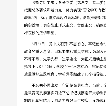
各指导组要求，各分党委（党总支、党工委）
把握总体要求和着力点，努力实现“理论学习有
表率”的目标；坚持高起点高标准，统筹推进学
的实践性，切实防止形式主义、官僚主义，确保
杆院校的殷切期望。
5月31日，党中央召开“不忘初心、牢记使命
教育的重大意义、目标要求和重点措施，为深入
不等不靠、先学先行、边学边改，为正式启动主题
指导下，9月12日，学校召开“不忘初心、牢记
质量做好主题教育，学校党委组建了10个指导组
不忘初心再出发，牢记使命勇担当。当前，全
题教育同贯彻落实习近平总书记视察南开大学重要
制度化紧密结合，同聚力办好百年校庆、诠释践行