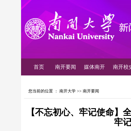
首页
南开要闻
媒体南开
南开校
您当前的位置 ：
南开大学
>>
南开要闻
【不忘初心、牢记使命】全
牢记