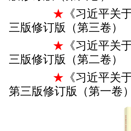
★
《
习近平关
三版修订版（第三卷）
★
《
习近平关
三版修订版（第二卷）
★
《
习近平关
第三版修订版（第一卷