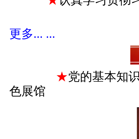
更多... ...
★
党的基本知
色展馆