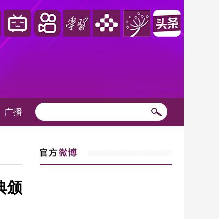
广播
典颁