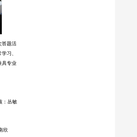
次答题活
常学习、
兼具专业
核：丛敏
南欣