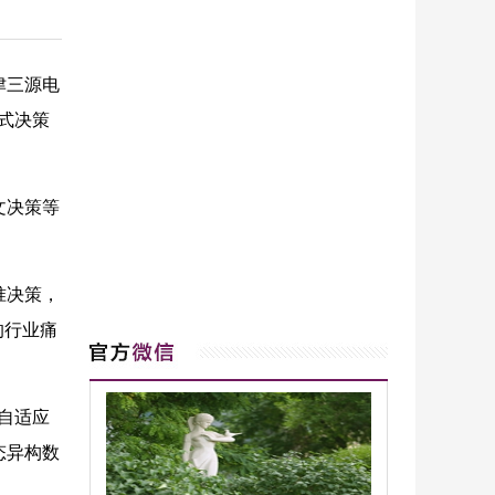
津三源电
式决策
文决策等
准决策，
的行业痛
自适应
态异构数