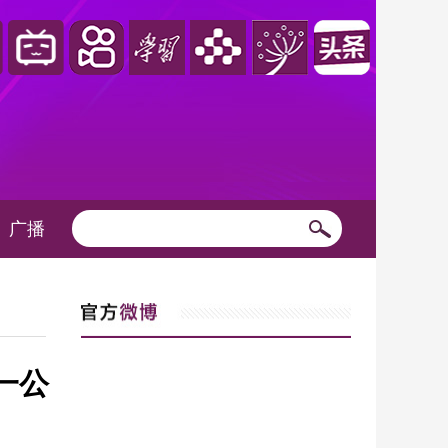
广播
一公