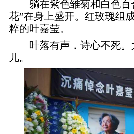
躺在紫色雏菊和白色百合
花”在身上盛开。红玫瑰组
粹的叶嘉莹。
叶落有声，诗心不死。大
儿。