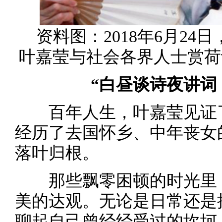
资料图：2018年6月24
叶嘉莹与社会各界人士赏荷
“白昼谈诗夜讲词
百年人生，叶嘉莹见证了
经历了去国怀乡、中年丧女
落叶归根。
那些飘零困顿的时光里，
美的达观。无论是日常还是
聊起自己曾经经受过的坎坷