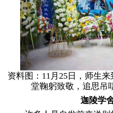
资料图：11月25日，师生
堂鞠躬致敬，追思吊唁
迦陵学