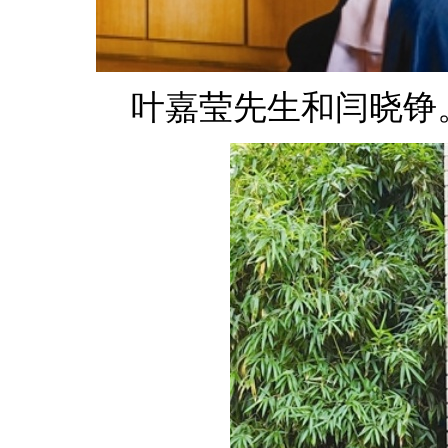
叶嘉莹先生和闫晓铮