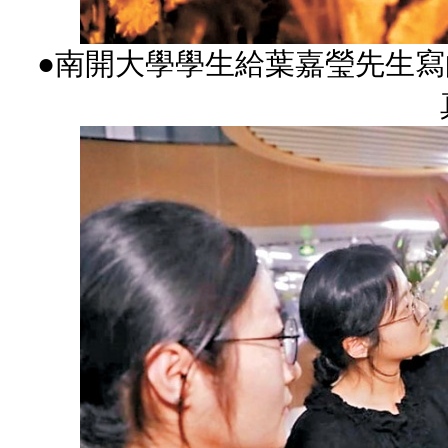
●南開大學學生給葉嘉瑩先生寫