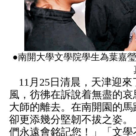
●南開大學文學院學生為葉嘉
11月25日清晨，天津迎
風，彷彿在訴說着無盡的哀
大師的離去。在南開園的馬
卻更添幾分堅韌不拔之姿。
們永遠會銘記您！」「文學