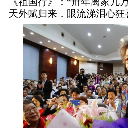
《祖国行》：“卅年离家几
天外赋归来，眼流涕泪心狂