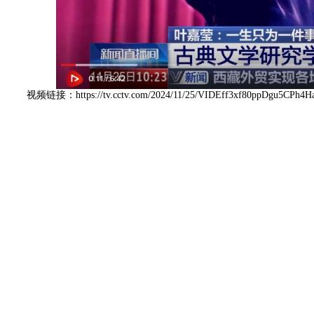
视频链接：
https://tv.cctv.com/2024/11/25/VIDEff3xf80ppDgu5CPh4H