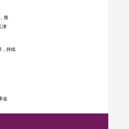
，推
天津
课，持续
承金