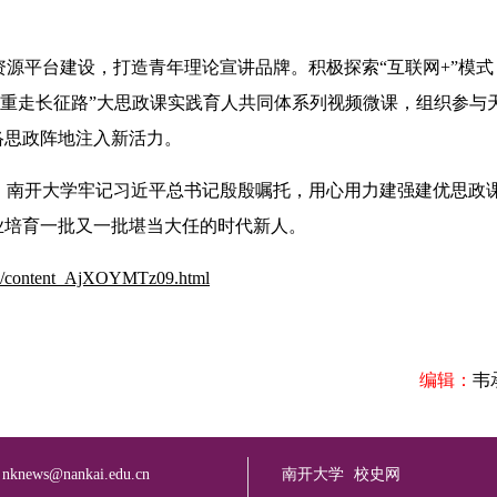
平台建设，打造青年理论宣讲品牌。积极探索“互联网+”模式
，“重走长征路”大思政课实践育人共同体系列视频微课，组织参与
络思政阵地注入新活力。
南开大学牢记习近平总书记殷殷嘱托，用心用力建强建优思政
业培育一批又一批堪当大任的时代新人。
3/23/content_AjXOYMTz09.html
编辑：
韦
：
nknews@nankai.edu.cn
南开大学
校史网