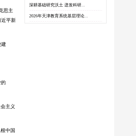
深耕基础研究沃土 迸发科研...
克思主
2026年天津教育系统基层理论...
习近平新
校建
爱的
社会主义
扎根中国