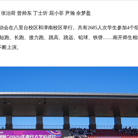
 张治荷 曾帅东 丁士圻 屈小菲 尹瀚 余梦盈
运动会在八里台校区和津南校区举行。共有2685人次学生参加4个组
赛。短跑、长跑、接力跑、跳高、跳远、铅球、铁饼……
南开师生相
不断上演。