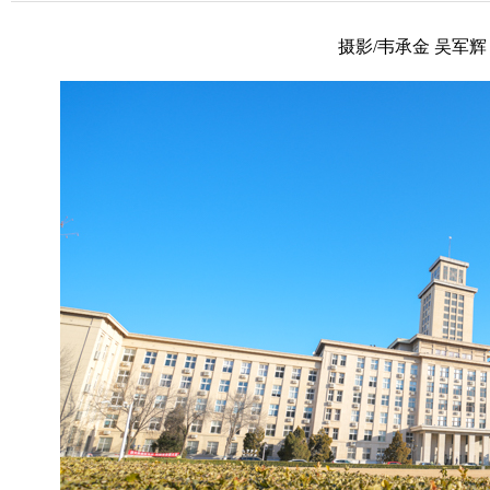
摄影/韦承金 吴军辉