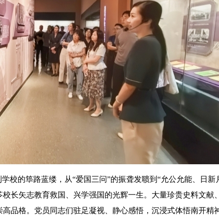
校的筚路蓝缕，从“爱国三问”的振聋发聩到“允公允能、日新
苓校长矢志教育救国、兴学强国的光辉一生。大量珍贵史料文献
崇高品格。党员同志们驻足凝视、静心感悟，沉浸式体悟南开精