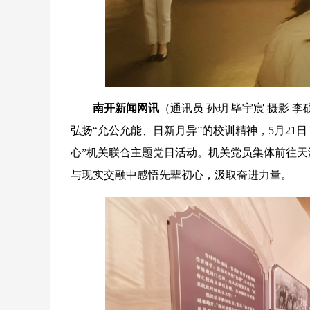
南开新闻网讯
（通讯员 孙玥 毕宇宸 摄影 
弘扬“允公允能、日新月异”的校训精神，5月2
心”机关联合主题党日活动。机关党员集体前往天
与现实交融中感悟先辈初心，汲取奋进力量。