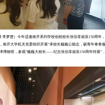
李硕 李梦楚）今年适逢南开系列学校创校校长张伯苓诞辰150周年
1日，南开大学机关党委组织开展“承校长巍巍公能志，砺青年拳拳
津博物馆，参观“巍巍大校长——纪念张伯苓诞辰150周年特展”