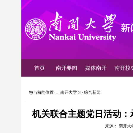
首页
南开要闻
媒体南开
南开校
您当前的位置 ：
南开大学
>>
综合新闻
机关联合主题党日活动：
来源： 南开大