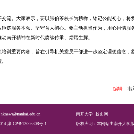
交流。大家表示，要以张伯苓校长为榜样，铭记公能初心，将
位锤炼服务本领、坚守育人初心。要主动担当作为，用心用情服
推动南开精神在新时代赓续传承、熠熠生辉。
培训重要内容，旨在引导机关党员干部进一步坚定理想信念，
程。
编辑：
韦
：
nknews@nankai.edu.cn
南开大学
校史网
2014 津ICP备12003308号-1
版权声明：本网站由南开大学