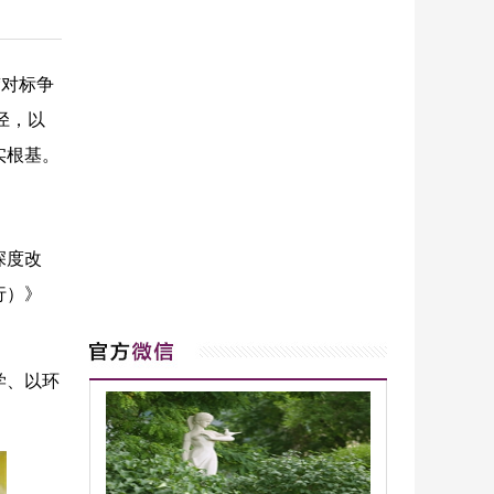
“对标争
径，以
实根基。
深度改
行）》
学、以环