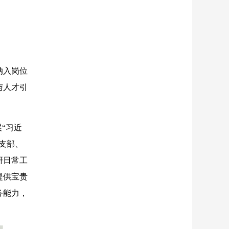
纳入岗位
与人才引
“习近
支部、
研日常工
提供宝贵
务能力，