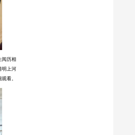
生阅历相
清明上河
细观看。