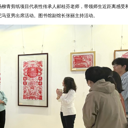
杨柳青剪纸项目代表性传承人郝桂芬老师，带领师生近距离感受
记马亚男出席活动。图书馆副馆长张丽主持活动。