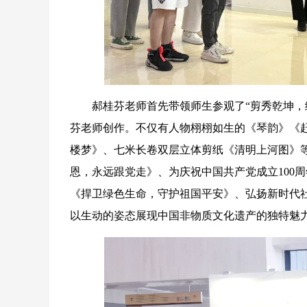
郝桂芬老师首先带领师生参观了“剪秀乾坤，纸
芬老师创作。不仅有人物栩栩如生的《琴韵》《
楼梦》、七米长卷双层立体剪纸《清明上河图》
恩，永远跟党走》、为庆祝中国共产党成立100
《捍卫绿色生命，守护祖国平安》、弘扬新时代
以生动的姿态展现中国非物质文化遗产的独特魅