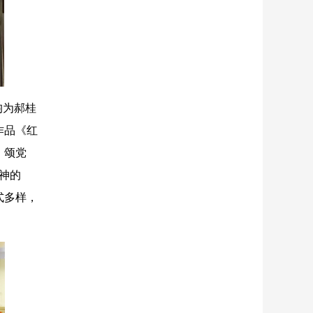
均为郝桂
作品《红
，颂党
神的
式多样，