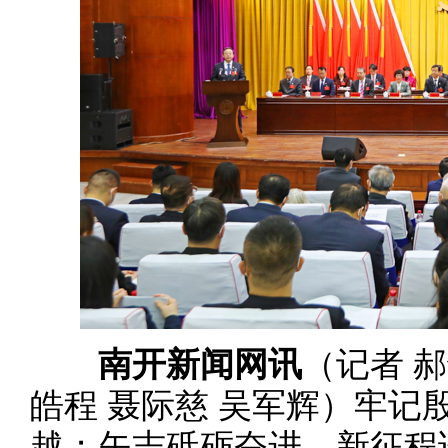
南开新闻网讯
（记者 郝
皓程 聂际慈 吴军辉）牢记
越；矢志砥砺奋进，新征程谱