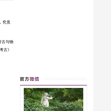
，究竟
考古与物
夏考古》