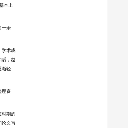
基本上
习十余
、学术成
知后，赵
逐渐轻
整理资
短时期的
和论文写