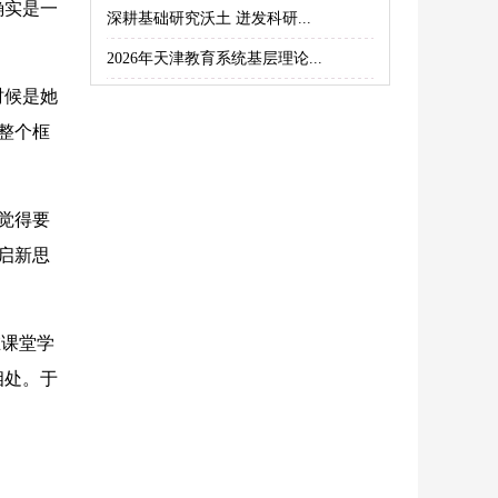
确实是一
深耕基础研究沃土 迸发科研...
2026年天津教育系统基层理论...
时候是她
整个框
觉得要
启新思
课堂学
相处。于