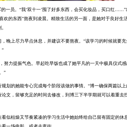
一员。“我‘双十一’囤了好多东西，会买化妆品，买口红……”
喜欢的东西”熬夜到凌晨。精致生活的另一面，是她对于良好生
划。
晚上尽力早点休息，并建议不要熬夜。“该学习的时候就要充
”
，努力提振气色。早起吃早饭也成了她平凡的一天中极具仪式感
。”
划的她能专心完成每个阶段该做的事情。“博一确保两篇以上
业论文，留够充足的时间去修改，到博三下半学期就可以着重去
看似枯燥又节奏紧凑的学习生活中她始终给自己留有固定的休
去看一场电影，或者去逛街。