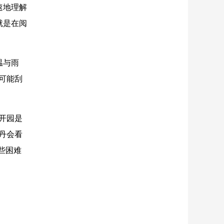
速地理解
就是在阅
温与雨
可能刮
开园是
丹会看
些困难