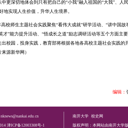
中更深切地体会到只有把自己的“小我”融入祖国的“大我”、人民
更好地实现人生价值，升华人生境界。
高校师生主题社会实践聚焦“看伟大成就”研学活动、“讲中国故
英才”能力提升活动、“悟成长之道”励志调研活动等五个方面主
走出校园，投身实践，教育部将根据各地各高校主题社会实践的
片来源新华网）
编辑：
：
nknews@nankai.edu.cn
南开大学
校史网
2014 津ICP备12003308号-1
版权声明：本网站由南开大学