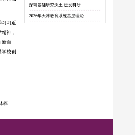
深耕基础研究沃土 迸发科研...
2026年天津教育系统基层理论...
学习习近
话精神，
向新百
是学校创
。
林栋